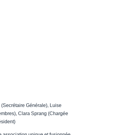
(Secrétaire Générale), Luise
membres), Clara Sprang (Chargée
ésident)
Une association unique et fusionnée