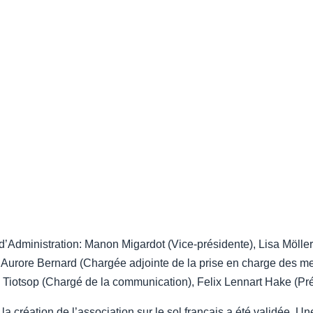
Administration: Manon Migardot (Vice-présidente), Lisa Möller 
 Aurore Bernard (Chargée adjointe de la prise en charge des 
k Tiotsop (Chargé de la communication), Felix Lennart Hake (Pr
e, la création de l’association sur le sol français a été validée. 