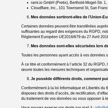
rami.io GmbH (Pretix), Berthold-Mogel-Str. 1
Cloudflare, Inc., 101 Townsend St, San Fran
Mes données sortiront-elles de l’Union-E
Certaines données peuvent être transférées auprès 
suffisantes au regard des exigences du RGPD, nota
Règlement Européen UE2016/679 du 27 Avril 201
Mes données sont-elles sécurisées lors de
Toutes les personnes ayant accès à vos données son
À ce titre et conformément à l’article 32 du RGPD
œuvre toutes les mesures techniques et organisation
Je possède différents droits, comment puis
Conformément à la loi Informatique et Libertés du 
disposez des droits d’accès, de rectification, d’ef
du traitement de vos données ou vous opposer à leu
Vous pouvez exercer vos droits par mail à :
info@df