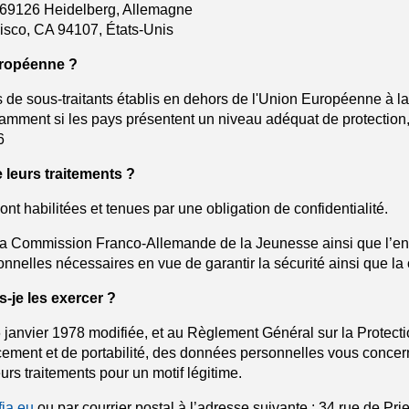
, 69126 Heidelberg, Allemagne
cisco, CA 94107, États-Unis
uropéenne ?
de sous-traitants établis en dehors de l'Union Européenne à la 
mment si les pays présentent un niveau adéquat de protection,
6
 leurs traitements ?
t habilitées et tenues par une obligation de confidentialité.
, la Commission Franco-Allemande de la Jeunesse ainsi que l’en
nelles nécessaires en vue de garantir la sécurité ainsi que la c
-je les exercer ?
6 janvier 1978 modifiée, et au Règlement Général sur la Protec
facement et de portabilité, des données personnelles vous conce
rs traitements pour un motif légitime.
ja.eu
ou par courrier postal à l’adresse suivante : 34 rue de Prie