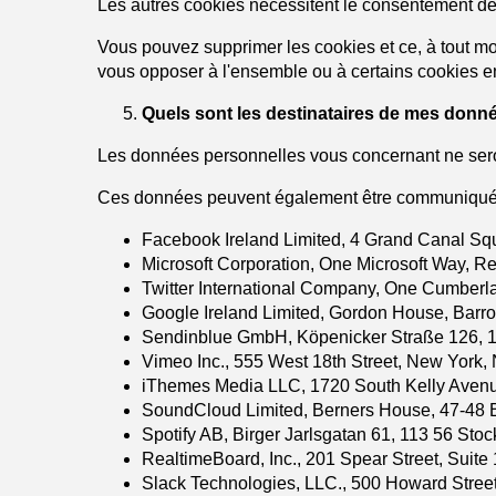
Les autres cookies nécessitent le consentement de l'
Vous pouvez supprimer les cookies et ce, à tout mo
vous opposer à l'ensemble ou à certains cookies en
Quels sont les destinataires de mes donn
Les données personnelles vous concernant ne seront
Ces données peuvent également être communiquées au
Facebook Ireland Limited, 4 Grand Canal Squa
Microsoft Corporation, One Microsoft Way,
Twitter International Company, One Cumberla
Google Ireland Limited, Gordon House, Barrow
Sendinblue GmbH, Köpenicker Straße 126, 1
Vimeo Inc., 555 West 18th Street, New York,
iThemes Media LLC, 1720 South Kelly Aven
SoundCloud Limited, Berners House, 47-48 
Spotify AB, Birger Jarlsgatan 61, 113 56 St
RealtimeBoard, Inc., 201 Spear Street, Suite
Slack Technologies, LLC., 500 Howard Street