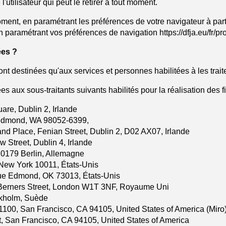
utilisateur qui peut le retirer à tout moment.
ment, en paramétrant les préférences de votre navigateur à part
 paramétrant vos préférences de navigation https://dfja.eu/fr/pr
ées ?
 destinées qu'aux services et personnes habilitées à les trait
x sous-traitants suivants habilités pour la réalisation des fin
re, Dublin 2, Irlande
 Redmond, WA 98052-6399,
nd Place, Fenian Street, Dublin 2, D02 AX07, Irlande
 Street, Dublin 4, Irlande
0179 Berlin, Allemagne
 New York 10011, États-Unis
ue Edmond, OK 73013, États-Unis
Berners Street, London W1T 3NF, Royaume Uni
ockholm, Suède
 1100, San Francisco, CA 94105, United States of America (Miro)
, San Francisco, CA 94105, United States of America