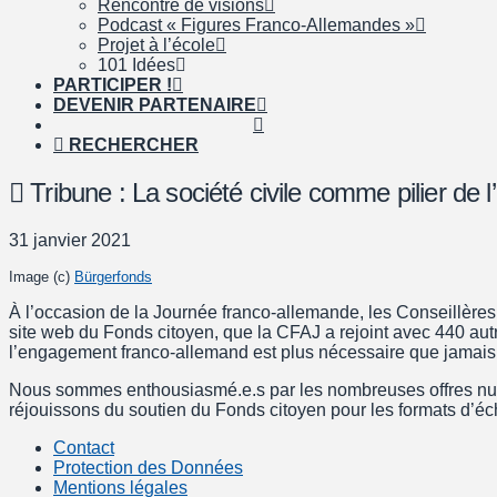
Rencontre de visions
Podcast « Figures Franco-Allemandes »
Projet à l’école
101 Idées
PARTICIPER !
DEVENIR PARTENAIRE
RECHERCHER
Tribune : La société civile comme pilier de 
31 janvier 2021
Image (c)
Bürgerfonds
À l’occasion de la Journée franco-allemande, les Conseillères
site web du Fonds citoyen, que la CFAJ a rejoint avec 440 autr
l’engagement franco-allemand est plus nécessaire que jamais 
Nous sommes enthousiasmé.e.s par les nombreuses offres numé
réjouissons du soutien du Fonds citoyen pour les formats d’éc
Contact
Protection des Données
Mentions légales